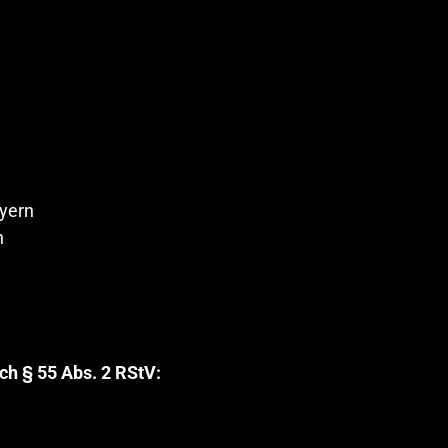
ern


